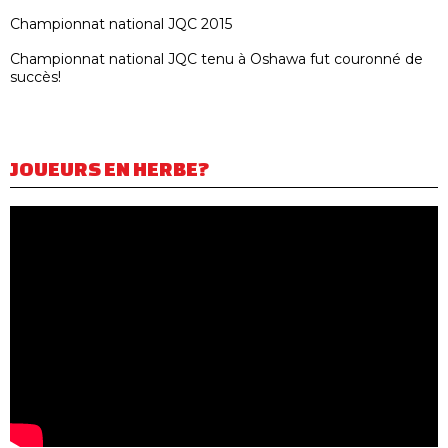
Championnat national JQC 2015
Championnat national JQC tenu à Oshawa fut couronné de
succès!
JOUEURS EN HERBE?