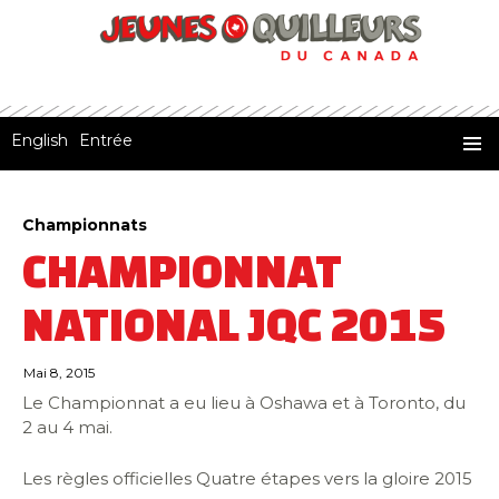
English
Entrée
Jeunes Quilleurs du Canada
ALLER
MENU
AU
PRINCI
CONTENU
Championnats
CHAMPIONNAT
NATIONAL JQC 2015
Mai 8, 2015
Le Championnat a eu lieu à Oshawa et à Toronto, du
2 au 4 mai.
Les règles officielles Quatre étapes vers la gloire 2015