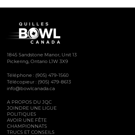
1845 Sandstone Manor, Unit 13
Pickering, Ontario L1W 3X9
Téléphone : (905) 479-1560
Télécopieur : (905) 479-8613
info@bowlcanada.ca
A PROPOS DU JQC
JOINDRE UNE LIGUE
POLITIQUES
AVOIR UNE FÊTE
CHAMPIONNATS
TRUCS ET CONSEILS